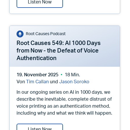
Root Causes 550: WebPKI Certificat
Listen Now
Root Causes Podcast
Root Causes 549: AI 1000 Days
from Now - the Defeat of Voice
Authentication
19. November 2025
18 Min.
Von
Tim Callan
und
Jason Soroko
In our ongoing series on AI in 1000 days, we
describe the inevitable, complete distrust of
voice printing as an authentication method,
including why and what we think will happen.
Root Causes 549: AI 1000 Days from 
Listen Now