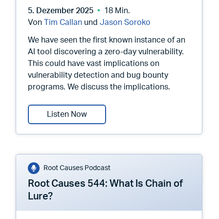
5. Dezember 2025
18 Min.
Von
Tim Callan
und
Jason Soroko
We have seen the first known instance of an
AI tool discovering a zero-day vulnerability.
This could have vast implications on
vulnerability detection and bug bounty
programs. We discuss the implications.
Root Causes 543: AI Finds a Zero Da
Listen Now
Root Causes Podcast
Root Causes 544: What Is Chain of
Lure?