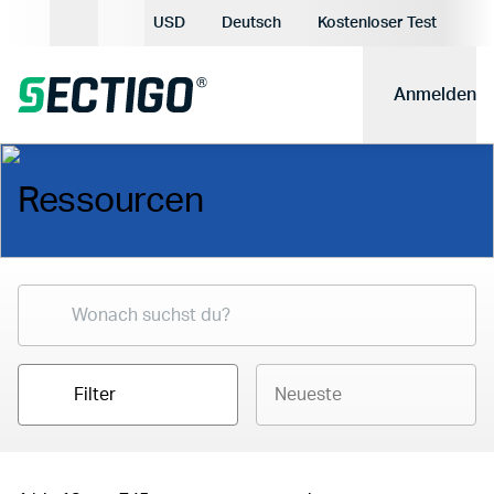
Aktuelle Währung:
USD
Deutsch
Kostenloser Test
Aktuelle Sprache:
Anmelden
Ressourcen
Filter