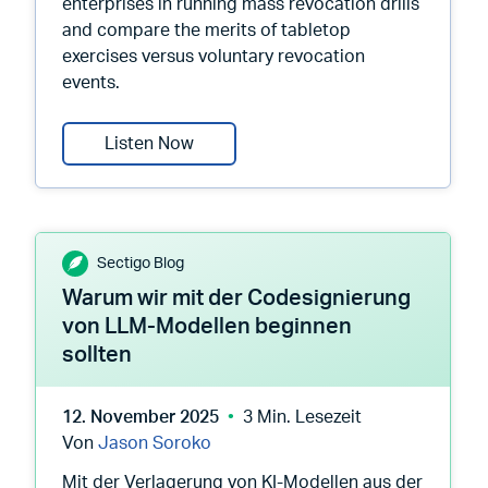
enterprises in running mass revocation drills
and compare the merits of tabletop
exercises versus voluntary revocation
events.
Root Causes 547: Should We Do Mass 
Listen Now
Sectigo Blog
Warum wir mit der Codesignierung
von LLM-Modellen beginnen
sollten
12. November 2025
3 Min. Lesezeit
Von
Jason Soroko
Mit der Verlagerung von KI-Modellen aus der