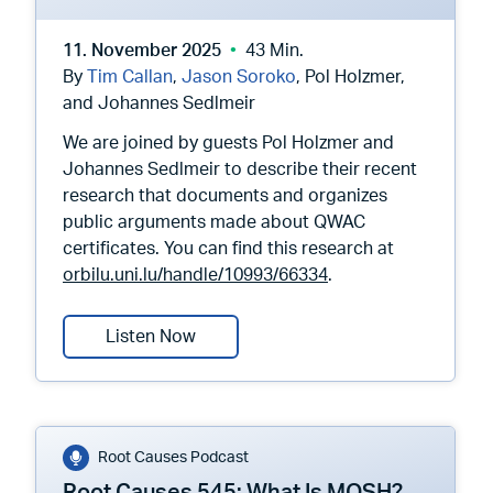
11. November 2025
43 Min.
By
Tim Callan
,
Jason Soroko
, Pol Holzmer,
and Johannes Sedlmeir
We are joined by guests Pol Holzmer and
Johannes Sedlmeir to describe their recent
research that documents and organizes
public arguments made about QWAC
certificates. You can find this research at
orbilu.uni.lu/handle/10993/66334
.
Root Causes 546: New Research Cod
Listen Now
Root Causes Podcast