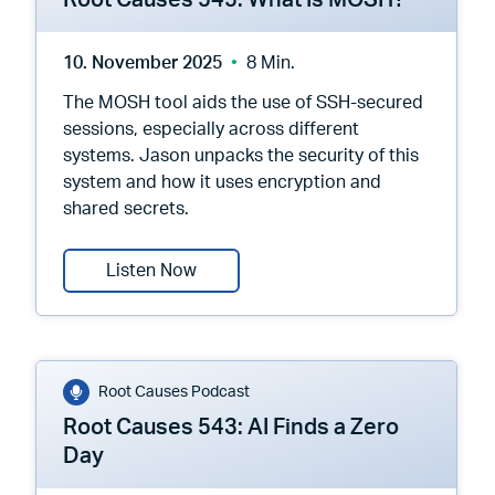
Root Causes 545: What Is MOSH?
10. November 2025
8 Min.
The MOSH tool aids the use of SSH-secured
sessions, especially across different
systems. Jason unpacks the security of this
system and how it uses encryption and
shared secrets.
Root Causes 545: What Is MOSH?
Listen Now
Root Causes Podcast
Root Causes 543: AI Finds a Zero
Day