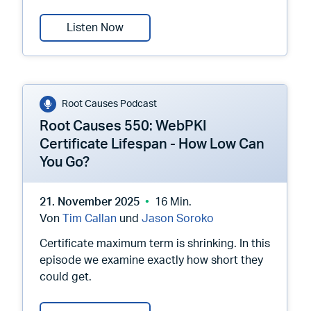
Root Causes 551: PKI in a Swarm at
Listen Now
Root Causes Podcast
Root Causes 550: WebPKI
Certificate Lifespan - How Low Can
You Go?
21. November 2025
16 Min.
Von
Tim Callan
und
Jason Soroko
Certificate maximum term is shrinking. In this
episode we examine exactly how short they
could get.