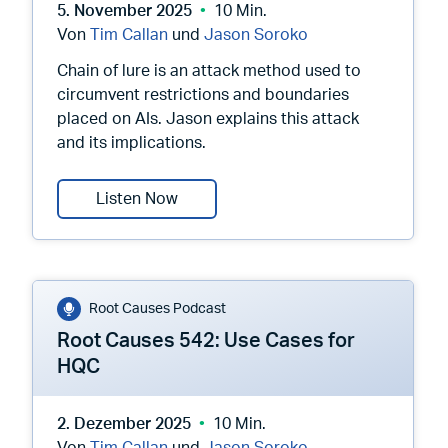
5. November 2025
10 Min.
Von
Tim Callan
und
Jason Soroko
Chain of lure is an attack method used to
circumvent restrictions and boundaries
placed on AIs. Jason explains this attack
and its implications.
Root Causes 544: What Is Chain of L
Listen Now
Root Causes Podcast
Root Causes 542: Use Cases for
HQC
2. Dezember 2025
10 Min.