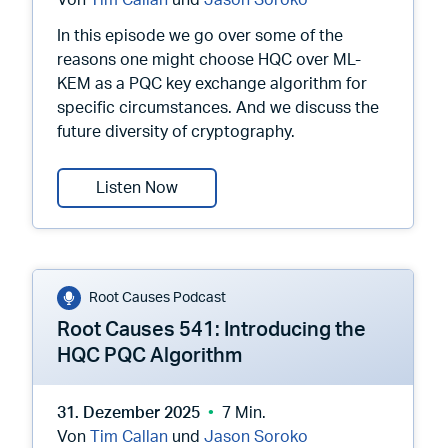
Von
Tim Callan
und
Jason Soroko
In this episode we go over some of the
reasons one might choose HQC over ML-
KEM as a PQC key exchange algorithm for
specific circumstances. And we discuss the
future diversity of cryptography.
Root Causes 542: Use Cases for HQ
Listen Now
Root Causes Podcast
Root Causes 541: Introducing the
HQC PQC Algorithm
31. Dezember 2025
7 Min.
Von
Tim Callan
und
Jason Soroko