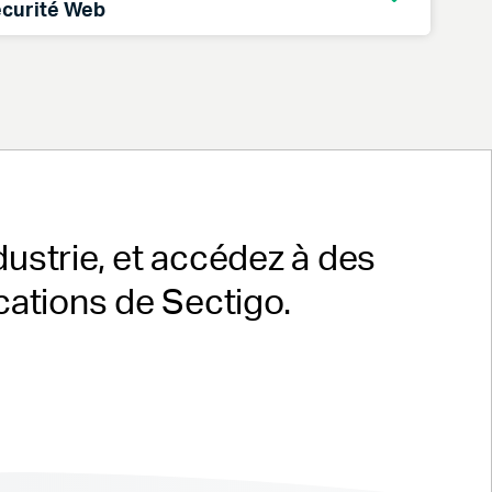
écurité Web
+19147328446
 de 10h à 2h (heure de Paris)
+18882562608
+12097328446
ndustrie, et accédez à des
tions de Sectigo.
ck