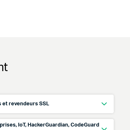
nt
es et revendeurs SSL
+18882666361
prises, IoT, HackerGuardian, CodeGuard