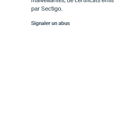
malveillantes, de certificats émis
par Sectigo.
Signaler un abus
Aller à Signaler un abus