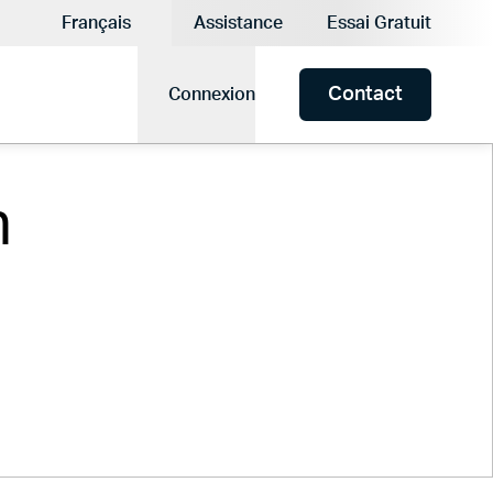
se actuelle:
Français
Assistance
Essai Gratuit
Langue actuelle:
Contact
Connexion
n