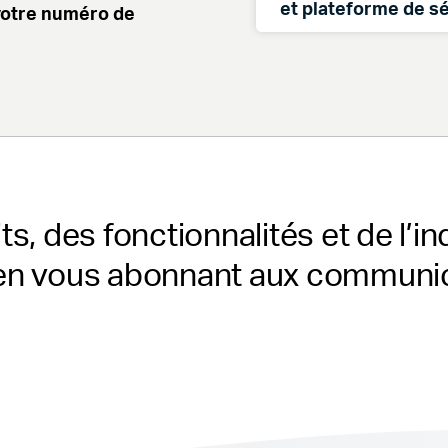
et plateforme de s
votre numéro de
International:
Du lundi au vendredi,
États-Unis :
International :
ts, des fonctionnalités et de l’i
n vous abonnant aux communica
Assistance SiteLo