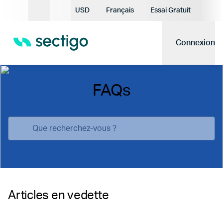
Devise actuelle:
USD
Français
Essai Gratuit
Langue actuelle:
Connexion
FAQs
Articles en vedette