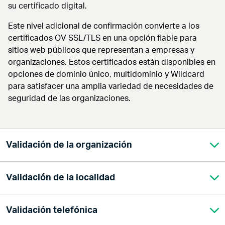
su certificado digital.
Este nivel adicional de confirmación convierte a los
certificados OV SSL/TLS en una opción fiable para
sitios web públicos que representan a empresas y
organizaciones. Estos certificados están disponibles en
opciones de dominio único, multidominio y Wildcard
para satisfacer una amplia variedad de necesidades de
seguridad de las organizaciones.
Validación de la organización
Validación de la localidad
Para garantizar que el proceso comience sin problemas,
comprueba que toda la información registrada en tu
estado o país esté actualizada y coincida con la
Validación telefónica
Sectigo verificará que su organización esté legalmente
información proporcionada al finalizar la compra y en tu
registrada en el estado o país que haya proporcionado.