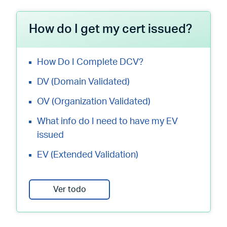
How do I get my cert issued?
How Do I Complete DCV?
DV (Domain Validated)
OV (Organization Validated)
What info do I need to have my EV
issued
EV (Extended Validation)
Ver todo