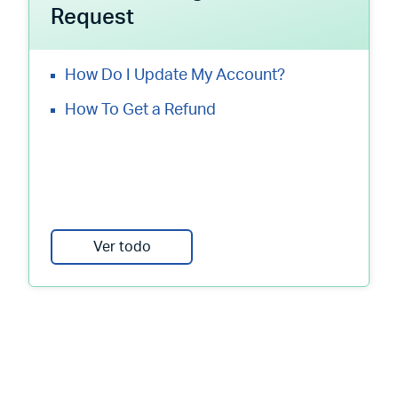
Request
How Do I Update My Account?
How To Get a Refund
Ver todo