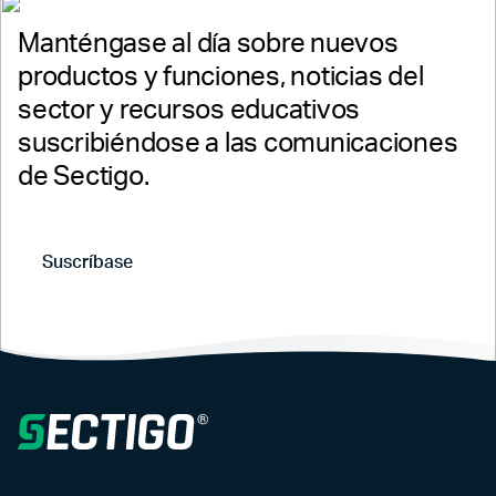
+19147328446
Manténgase al día sobre nuevos
productos y funciones, noticias del
Estados Unidos:
+18882562608
sector y recursos educativos
suscribiéndose a las comunicaciones
Resto del mundo:
de Sectigo.
+12097328446
Suscríbase
SiteLock Asistencia