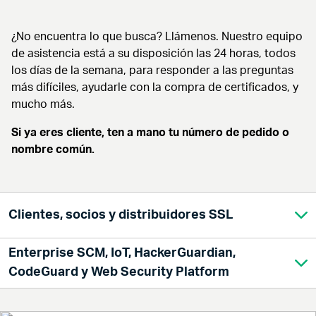
¿No encuentra lo que busca? Llámenos. Nuestro equipo
de asistencia está a su disposición las 24 horas, todos
los días de la semana, para responder a las preguntas
más difíciles, ayudarle con la compra de certificados, y
mucho más.
Si ya eres cliente, ten a mano tu número de pedido o
nombre común.
Clientes, socios y distribuidores SSL
Enterprise SCM, IoT, HackerGuardian,
Estados Unidos:
CodeGuard y Web Security Platform
+18882666361
Resto del mundo:
De lunes a viernes, 4:00–20:00 ET