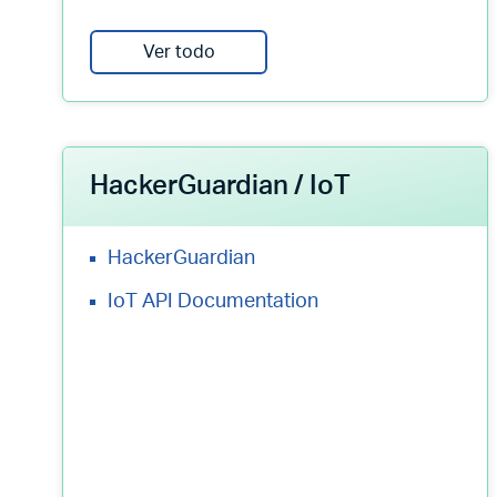
Ver todo
HackerGuardian / IoT
HackerGuardian
IoT API Documentation