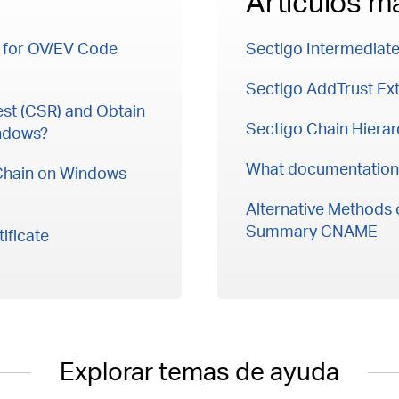
Artículos m
t for OV/EV Code
Sectigo Intermediate
Sectigo AddTrust Ext
est (CSR) and Obtain
Sectigo Chain Hierar
indows?
What documentation 
 Chain on Windows
Alternative Methods 
Summary CNAME
ificate
Explorar temas de ayuda