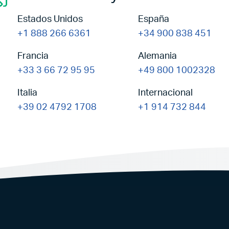
Estados Unidos
España
+1 888 266 6361
+34 900 838 451
Francia
Alemania
+33 3 66 72 95 95
+49 800 1002328
Italia
Internacional
+39 02 4792 1708
+1 914 732 844