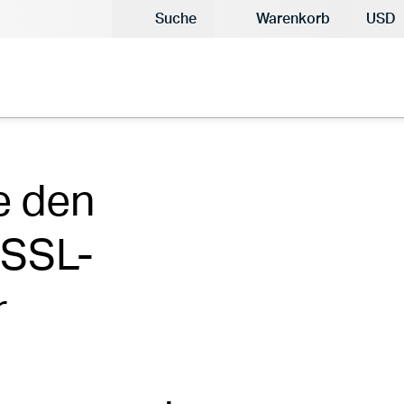
Aktue
Suche
Warenkorb
USD
e den
 SSL-
r