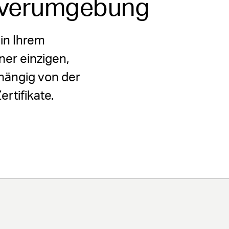
rverumgebung
 in Ihrem
er einzigen,
bhängig von der
rtifikate.
tversion starten