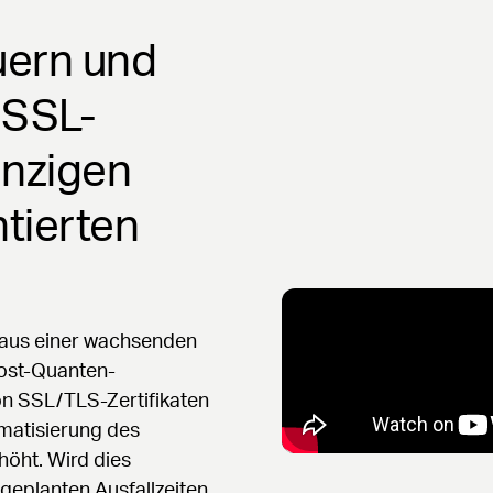
uern und
e SSL-
inzigen
tierten
 aus einer wachsenden
Post-Quanten-
on SSL/TLS-Zertifikaten
matisierung des
öht. Wird dies
geplanten Ausfallzeiten