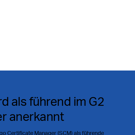
rd als führend im G2
r anerkannt
o Certificate Manager (SCM) als führende