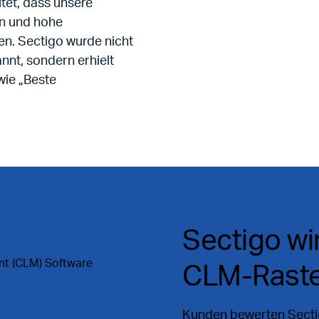
tet, dass unsere
n und hohe
n. Sectigo wurde nicht
nnt, sondern erhielt
wie „Beste
Sectigo wi
nt (CLM) Software
CLM-Raste
Kunden bewerten Sectig