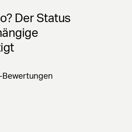
o? Der Status
hängige
igt
r-Bewertungen