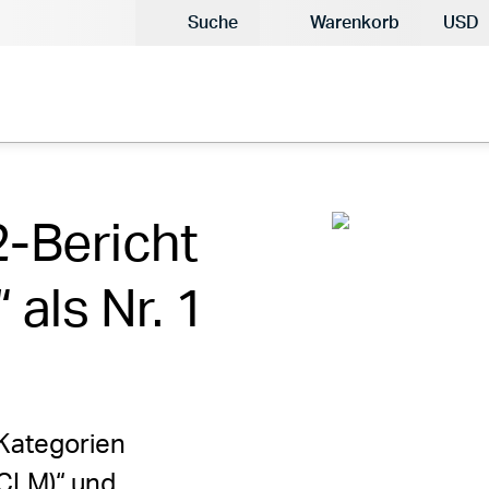
Aktue
Suche
Warenkorb
USD
2-Bericht
 als Nr. 1
 Kategorien
(CLM)“ und