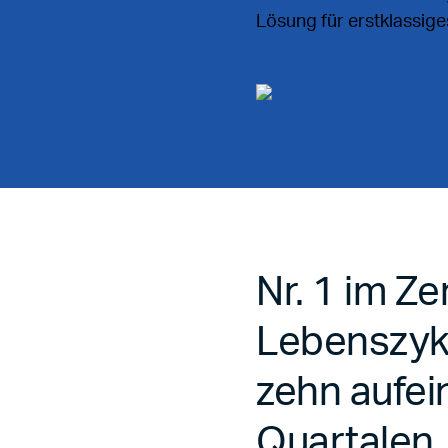
Lösung für erstklassig
Nr. 1 im Zer
Lebenszyk
zehn aufe
Quartalen