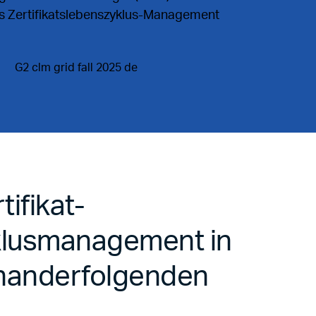
es Zertifikatslebenszyklus-Management
tifikat-
lusmanagement in
inanderfolgenden