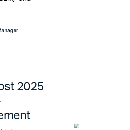
 Manager
rbst 2025
-
ement