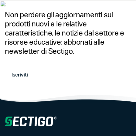
Lunedì - Venerdì, 4:00–20:00 ET
+19147328446
Non perdere gli aggiornamenti sui
prodotti nuovi e le relative
USA:
+18882562608
caratteristiche, le notizie dal settore e
risorse educative: abbonati alle
Internazionale:
newsletter di Sectigo.
+12097328446
Iscriviti
SiteLock Supporto