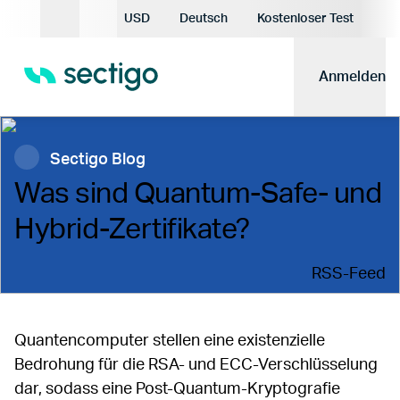
Aktuelle Währung:
USD
Deutsch
Kostenloser Test
Aktuelle Sprache:
Anmelden
Sectigo Blog
Was sind Quantum-Safe- und
Hybrid-Zertifikate?
RSS-Feed
Quantencomputer stellen eine existenzielle
Bedrohung für die RSA- und ECC-Verschlüsselung
dar, sodass eine Post-Quantum-Kryptografie