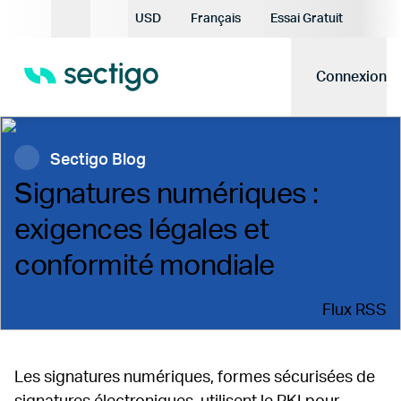
Devise actuelle:
USD
Français
Essai Gratuit
Langue actuelle:
Connexion
Sectigo Blog
Signatures numériques :
exigences légales et
conformité mondiale
Flux RSS
Les signatures numériques, formes sécurisées de