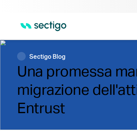
Sectigo Blog
Una promessa mant
migrazione dell'att
Entrust