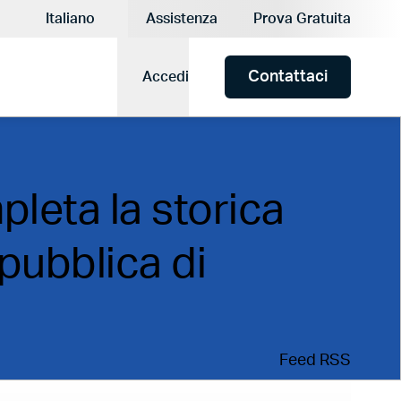
a attuale:
Italiano
Assistenza
Prova Gratuita
Lingua attuale:
Contattaci
Accedi
eta la storica
 pubblica di
Feed RSS