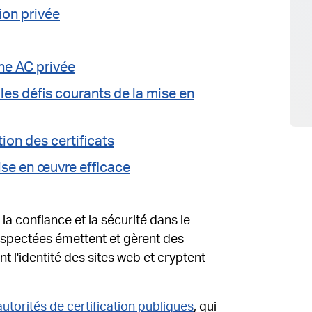
tion privée
une AC privée
les défis courants de la mise en
ion des certificats
ise en œuvre efficace
 la confiance et la sécurité dans le
spectées émettent et gèrent des
ent l'identité des sites web et cryptent
autorités de certification publiques
, qui