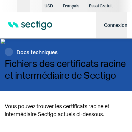
Devise actuelle:
USD
Français
Essai Gratuit
Langue actuelle:
Connexion
Docs techniques
Fichiers des certificats racine
et intermédiaire de Sectigo
Vous pouvez trouver les certificats racine et
intermédiaire Sectigo actuels ci-dessous.