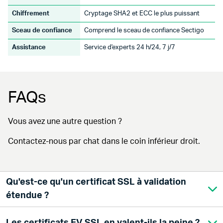
Chiffrement
Cryptage SHA2 et ECC le plus puissant
Sceau de confiance
Comprend le sceau de confiance Sectigo
Assistance
Service d'experts 24 h/24, 7 j/7
FAQs
Vous avez une autre question ?
Contactez-nous par chat dans le coin inférieur droit.
Qu'est-ce qu'un certificat SSL à validation
étendue ?
Les certificats EV SSL en valent-ils la peine ?
Ce type de certificat SSL offre le plus haut niveau de