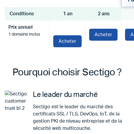
Po
toutes les années souscrites.
Conditions
1 an
2 ans
Prix annuel
1 domaine inclus
Acheter
A
Acheter
Pourquoi choisir Sectigo ?
Le leader du marché
Sectigo est le leader du marché des
certificats SSL / TLS, DevOps, IoT, de la
gestion PKI de niveau entreprise et de la
sécurité web multicouche.