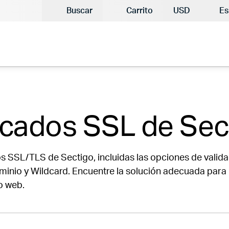
Moneda actual
Buscar
Carrito
USD
Es
S
Comparar Certificados
icados SSL de Sec
s SSL/TLS de Sectigo, incluidas las opciones de valid
ominio y Wildcard. Encuentre la solución adecuada para 
o web.