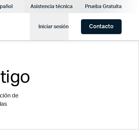
:
pañol
Asistencia técnica
Prueba Gratuita
Idioma actual:
Contacto
Iniciar sesión
tigo
ación de
las